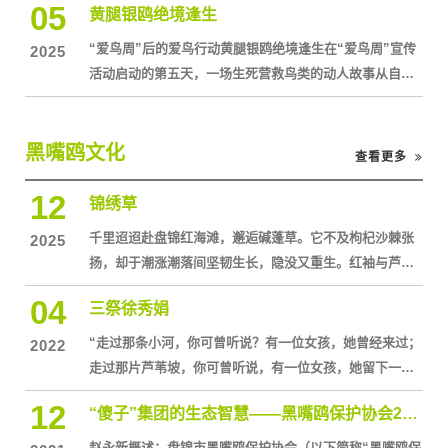
05
化，经水产育苗专家100余天的辛勤努力，
黄腿银鸥绝境逢生
志愿者，还有精神饱满的老师和朝气蓬勃的同学们齐聚一
堂，用热情与行动，为这条海岸线进行了一次大扫除。 此
“爱鸟周”后的爱鸟行动黄腿银鸥绝境逢生在“爱鸟周”宣传
2025
次活动的顺利开展，离不开多方力量的携手同行。自然资
活动启动的第五天，一场生死营救鸟类的动人故事从自然
源部国土空间生态修复司、共青团中央社会联络部、自然
保护区演绎到市区。5月4日，市黑嘴鸥保护协会会长刘德
资源部宣传教育中心给予专业指导，为活动精
天带领志愿者团队在黑嘴鸥繁殖地南小河开展生态考察
时，掀起了故事的开端。“那里有只鸟儿的尸体！”当天下
黑嘴鸥文化
查看更多
午，志愿者草民的一声惊呼把大家的注意立刻吸引到远处
12
泥滩上的一具鸟类尸体。走近方察觉其还有微弱的喘息。
锦绣草
这是黄腿银鸥，属国家“三有”保护动物，它双腿
千里迢迢赴盘锦红海滩，邂逅碱蓬草。它不及枸杞沙棘张
2025
扬，却于潮涨潮落间坚韧生长，隐没又重生。红袖与芦生
的传说为红滩添了凄美，这里更是丹顶鹤、黑嘴鸥等 260
04
三祭徐秀娟
余种鸟类的乐园，盛秋时红滩绿苇、碧海黄稻，绘就五彩
画卷。
“走过那条小河，你可曾听说？有一位女孩，她曾经来过；
2022
走过那片芦苇坡，你可曾听说，有一位女孩，她留下一首
歌。为何片片白云悄悄落泪，为何阵阵风儿轻声诉说……”
12
“傻子”集团的生态智慧——黑嘴鸥保护协会20年环保路
赵永新概述：盘锦市黑嘴鸥保护协会（以下简称“黑嘴鸥保