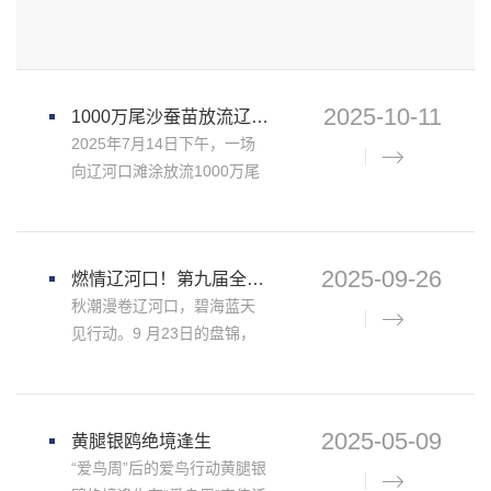
2025-10-11
1000万尾沙蚕苗放流辽河口滩涂 助力底栖生态修复
2025年7月14日下午，一场
向辽河口滩涂放流1000万尾
沙蚕苗的活动在辽河口滩涂
进行。这是盘锦市林业和湿
地保护管理局联合盘锦市黑
2025-09-26
燃情辽河口！第九届全国净滩公益活动盘锦站圆满启动，这份守护力量太动人！
嘴鸥保护协会、盘山县农业
秋潮漫卷辽河口，碧海蓝天
农村局以及盘山县海陆水产
见行动。9 月23日的盘锦，
有限公司共同开展的，此举
迎来了一场关于生态守护的
旨在修复底栖生态。参加放
温暖盛会 —— 第九届全国净
流活动的全体成员，左九为
滩公益活动盘锦分会场正式
盘锦市林业和湿地保护管理
2025-05-09
黄腿银鸥绝境逢生
拉开帷幕！来自各行各业的
局局长纪金章此次放流的沙
“爱鸟周”后的爱鸟行动黄腿银
领导、志愿者，还有精神饱
蚕苗为一家不愿披露名称的