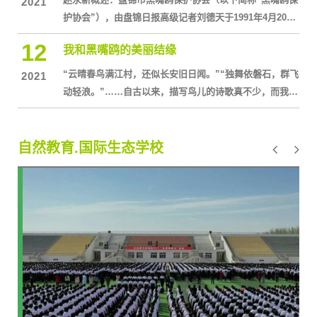
2021
护协会”），由盘锦日报高级记者刘德天于1991年4月20日
发起成立，是我国第一家环保NGO。该协会成立之初有47
12
我和黑嘴鸥的美丽结缘
名会员，现已扩大至22000人。自成立以来，协会以保护珍
稀、濒危鸟类黑嘴鸥及其栖息的海滨湿地为己任，通过保
“云晴春鸟满江村，还似长安旧日闻。”“独舞依磐石，群飞
2021
护黑嘴鸥栖息地、开展环境教育、培育黑嘴鸥文化等三大
动轻浪。”……自古以来，描写鸟儿的诗歌真不少，而我是
主要途径，使黑嘴鸥由上世纪90年代初的1200只，增加至
个幸运儿，因为有一个记者妈妈。六年前，在她的鼓励和
目前的8000多只。在保
介绍下，我加入了盘锦市黑嘴鸥保护协会，真正开始了与
鸟儿的结缘。
自然教育.国际生态学校