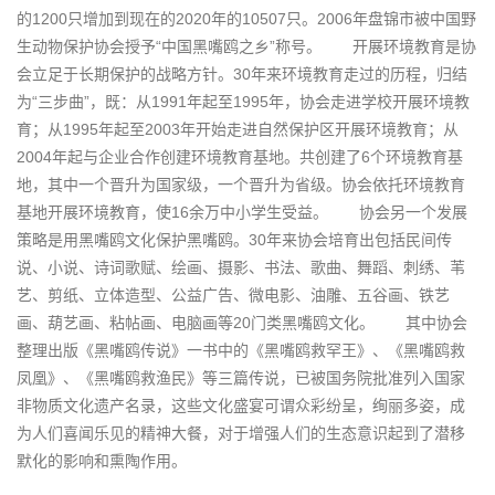
的1200只增加到现在的2020年的10507只。2006年盘锦市被中国野
生动物保护协会授予“中国黑嘴鸥之乡”称号。 开展环境教育是协
会立足于长期保护的战略方针。30年来环境教育走过的历程，归结
为“三步曲”，既：从1991年起至1995年，协会走进学校开展环境教
育；从1995年起至2003年开始走进自然保护区开展环境教育；从
2004年起与企业合作创建环境教育基地。共创建了6个环境教育基
地，其中一个晋升为国家级，一个晋升为省级。协会依托环境教育
基地开展环境教育，使16余万中小学生受益。 协会另一个发展
策略是用黑嘴鸥文化保护黑嘴鸥。30年来协会培育出包括民间传
说、小说、诗词歌赋、绘画、摄影、书法、歌曲、舞蹈、刺绣、苇
艺、剪纸、立体造型、公益广告、微电影、油雕、五谷画、铁艺
画、葫艺画、粘帖画、电脑画等20门类黑嘴鸥文化。 其中协会
整理出版《黑嘴鸥传说》一书中的《黑嘴鸥救罕王》、《黑嘴鸥救
凤凰》、《黑嘴鸥救渔民》等三篇传说，已被国务院批准列入国家
非物质文化遗产名录，这些文化盛宴可谓众彩纷呈，绚丽多姿，成
为人们喜闻乐见的精神大餐，对于增强人们的生态意识起到了潜移
默化的影响和熏陶作用。