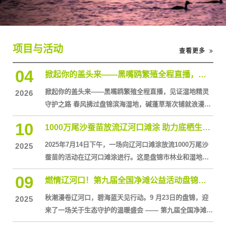
项目与活动
查看更多
04
掀起你的盖头来——黑嘴鸥繁殖全程直播，见证湿地精灵守护之路
掀起你的盖头来——黑嘴鸥繁殖全程直播，见证湿地精灵
2026
守护之路 春风拂过盘锦滨海湿地，碱蓬草渐次铺就浪漫红
滩，这片全球珍稀的黑嘴鸥繁殖地，正以全新的方式揭开
10
1000万尾沙蚕苗放流辽河口滩涂 助力底栖生态修复
神秘面纱。如今，专业设备架设于黑嘴鸥繁衍栖息的核心
区域，将它们繁殖的每一个珍贵瞬间，实时同步到市内广
2025年7月14日下午，一场向辽河口滩涂放流1000万尾沙
2025
场的各大屏幕上，一场全程不间断的黑嘴鸥繁殖直播，让
蚕苗的活动在辽河口滩涂进行。这是盘锦市林业和湿地保
公众得以近距离一睹湿地精灵的风采，在直观感受生命美
护管理局联合盘锦市黑嘴鸥保护协会、盘山县农业农村局
09
好的同时，读
燃情辽河口！第九届全国净滩公益活动盘锦站圆满启动，这份守护力量太动人！
以及盘山县海陆水产有限公司共同开展的，此举旨在修复
底栖生态。参加放流活动的全体成员，左九为盘锦市林业
秋潮漫卷辽河口，碧海蓝天见行动。9 月23日的盘锦，迎
2025
和湿地保护管理局局长纪金章此次放流的沙蚕苗为一家不
来了一场关于生态守护的温暖盛会 —— 第九届全国净滩公
愿披露名称的企业资助，由盘锦市黑嘴鸥保护协会实施孵
益活动盘锦分会场正式拉开帷幕！来自各行各业的领导、