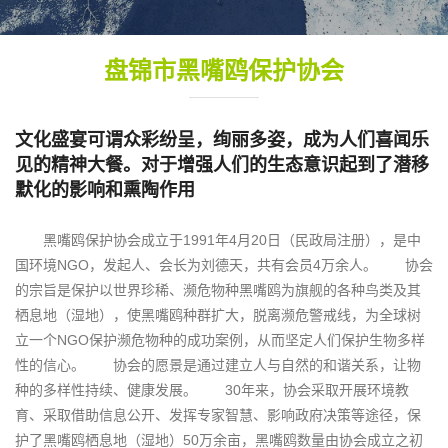
盘锦市黑嘴鸥保护协会
文化盛宴可谓众彩纷呈，绚丽多姿，成为人们喜闻乐
见的精神大餐。对于增强人们的生态意识起到了潜移
默化的影响和熏陶作用
黑嘴鸥保护协会成立于1991年4月20日（民政局注册），是中
国环境NGO，发起人、会长为刘德天，共有会员4万余人。 协会
的宗旨是保护以世界珍稀、濒危物种黑嘴鸥为旗舰的各种鸟类及其
栖息地（湿地），使黑嘴鸥种群扩大，脱离濒危警戒线，为全球树
立一个NGO保护濒危物种的成功案例，从而坚定人们保护生物多样
性的信心。 协会的愿景是通过建立人与自然的和谐关系，让物
种的多样性持续、健康发展。 30年来，协会采取开展环境教
育、采取借助信息公开、发挥专家智慧、影响政府决策等途径，保
护了黑嘴鸥栖息地（湿地）50万余亩，黑嘴鸥数量由协会成立之初