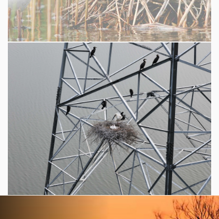
黑嘴鸥保护协会就保护孵化期间的东方白鹳保护问题至函国网盘锦供电公司