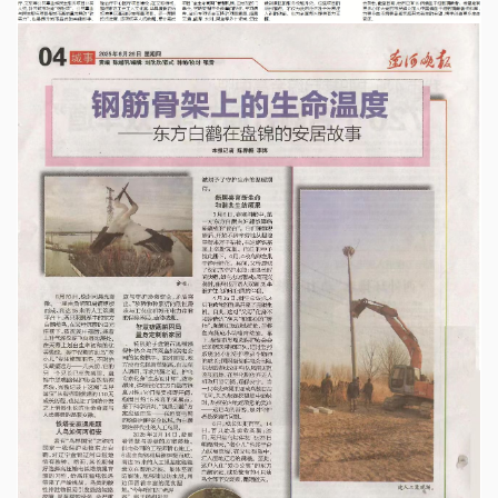
钢筋骨架上的生命温度——东方白鹳在盘锦的安居故事