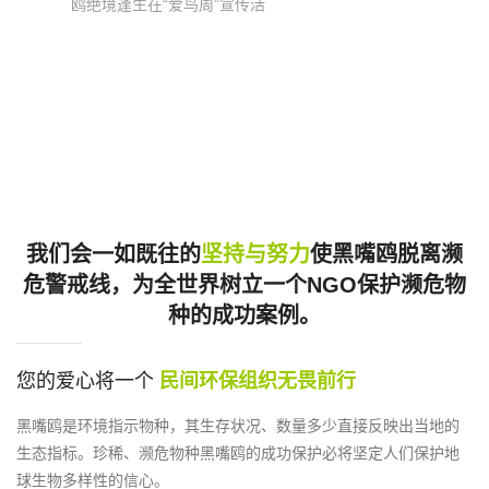
鸥绝境逢生在“爱鸟周”宣传活
满的老师和朝气蓬勃的同学
企业资助，由盘锦市......
动启动的第五天，一场生死
们齐聚一堂，用热情与行
营救鸟类的动人故事从自然
动，为这条海岸线进行了一
保护区演绎到市区。5月4
次大扫除。 此次活动的顺利
日，市黑嘴鸥保护协会会长
开展，离不开多方力量的携
刘德天带领志愿者团队在黑
手同行。自然资源部国土空
嘴鸥繁殖地南小河开展生态
间生态修复司、共青团......
考察时，掀起了故事的开
端。“那里有只鸟儿的尸体！”
当天下午，志愿者草民的一
我们会一如既往的
坚持与努力
使黑嘴鸥脱离濒
声惊呼把大家的注意立刻吸
危警戒线，为全世界树立一个NGO保护濒危物
引到远处泥滩上的一具鸟类
种的成功案例。
尸体。走近方察觉其......
您的爱心将一个
民间环保组织无畏前行
黑嘴鸥是环境指示物种，其生存状况、数量多少直接反映出当地的
生态指标。珍稀、濒危物种黑嘴鸥的成功保护必将坚定人们保护地
球生物多样性的信心。