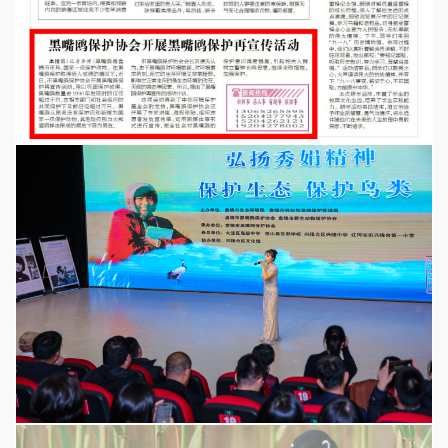
弘扬秀娟精神 保护生态 保护鸟类