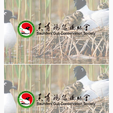
有人冒充中央电视台到黑嘴鸥繁殖地核心区拍摄给繁殖期的黑嘴鸥带来极大伤害