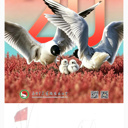
二十载鸥鸣湿地，守初心逐绿前行------热烈庆祝盘锦市荣膺“中国黑嘴鸥之乡”20周年