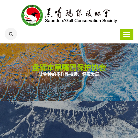
盘锦市黑嘴鸥保护协会
盘锦市黑嘴鸥保护协会
盘锦市黑嘴鸥保护协会
盘锦市黑嘴鸥保护协会
开展环境教育战略方针
保护濒危物种黑嘴鸥
众彩纷呈，绚丽多姿
前行在生物多样性保护的道路上
开展生态日活动
我们会一如既往的坚持与努力，使黑嘴鸥脱离濒危警戒线，为全世界树立
开展环境教育是协会立足于保护的战略方针
协会发展策略是用黑嘴鸥文化保护黑嘴鸥
爱鸟护线，为东方白鹳建个新家
让物种的多样性持续、健康发展
一个NGO保护濒危物种的成功案例
青花瓷