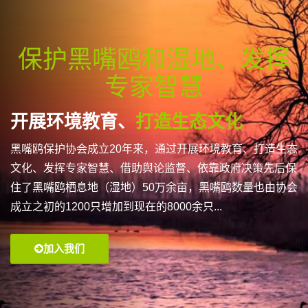
保护黑嘴鸥和湿地、发挥
专家智慧
开展环境教育、
打造生态文化
黑嘴鸥保护协会成立20年来，通过开展环境教育、打造生态
文化、发挥专家智慧、借助舆论监督、依靠政府决策先后保
住了黑嘴鸥栖息地（湿地）50万余亩，黑嘴鸥数量也由协会
成立之初的1200只增加到现在的8000余只...
加入我们