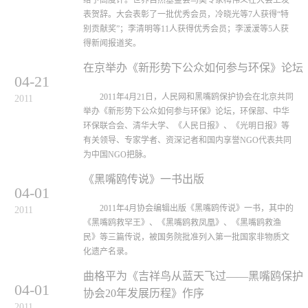
给予高度评。世界自然基金会鸟类专家梅伟义在大会上发
表贺辞。大会表彰了一批优秀会员，冷晓光等7人获得“特
别贡献奖”；李清明等11人获得优秀会员；李湲湲等5人获
得新闻报道奖。
在京举办《新形势下公众如何参与环保》论坛
04-21
2011年4月21日，人民网和黑嘴鸥保护协会在北京共同
2011
举办《新形势下公众如何参与环保》论坛，环保部、中华
环保联合会、清华大学、《人民日报》、《光明日报》等
有关领导、专家学者、资深记者和国内享誉NGO代表共同
为中国NGO把脉。
《黑嘴鸥传说》一书出版
04-01
2011年4月协会编辑出版《黑嘴鸥传说》一书，其中的
2011
《黑嘴鸥救罕王》、《黑嘴鸥救凤凰》、《黑嘴鸥救渔
民》等三篇传说，被国务院批准列入第一批国家非物质文
化遗产名录。
曲格平为《吉祥鸟从蓝天飞过——黑嘴鸥保护
04-01
协会20年发展历程》作序
2011