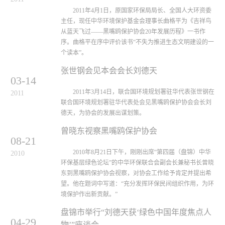
2011年4月1日，原国家环保局局长、全国人大环资委
主任，现任中华环境保护基金会理事长曲格平为《吉祥鸟
从蓝天飞过——黑嘴鸥保护协会20年发展历程》一书作
序。曲格平在序中评价该书“不失为推进生态文明建设的一
个读本”。
张世钢会见本会会长刘德天
03-14
2011年3月14日，联合国环境规划署驻华代表张世钢在
2011
联合国环境规划署驻华代表处会见黑嘴鸥保护协会会长刘
德天，为协会的发展出谋划策。
曾晓东视察黑嘴鸥保护协会
08-21
2010年8月21日下午，刚刚出席“第四届（盘锦）中华
2010
环保基层绿色论坛”的中华环保联合会副会长兼秘书长曾晓
东到黑嘴鸥保护协会视察，对协会工作给予肯定并提出希
望。他在题词中写道：“充分发挥环保民间组织作用，为环
境保护作出新贡献。”
盘锦市举行“刘德天获‘绿色中国年度焦点人
04-29
物’”座谈会