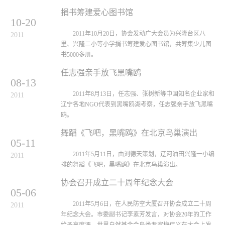
捐书筹建爱心图书馆
10-20
2011年10月20日，协会发动广大会员为兴隆台区八
2011
里、兴隆二小等小学捐书筹建爱心图书馆，共筹集少儿图
书5000多册。
任志强亲手放飞黑嘴鸥
08-13
2011年8月13日，任志强、张树新等中国知名企业家和
2011
辽宁各地NGO代表到黑嘴鸥湖考察，任志强亲手放飞黑嘴
鸥。
舞蹈《飞吧，黑嘴鸥》在北京鸟巢演出
05-11
2011年5月11日，由刘德天策划，辽河油田兴隆一小编
2011
排的舞蹈《飞吧，黑嘴鸥》在北京鸟巢演出。
协会召开成立二十周年纪念大会
05-06
2011年5月6日，在人民防空大厦召开协会成立二十周
2011
年纪念大会。市委副书记李素芳发言，对协会20年的工作