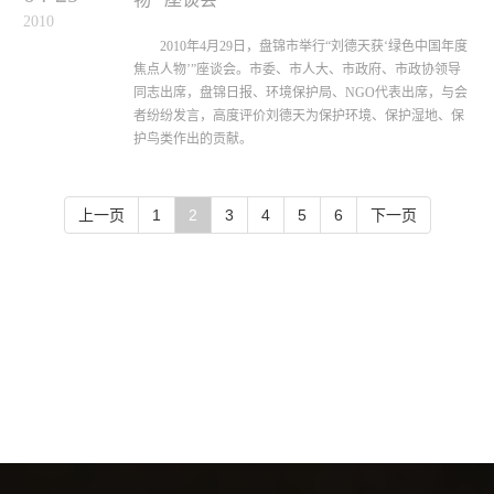
2010
2010年4月29日，盘锦市举行“刘德天获‘绿色中国年度
焦点人物’”座谈会。市委、市人大、市政府、市政协领导
同志出席，盘锦日报、环境保护局、NGO代表出席，与会
者纷纷发言，高度评价刘德天为保护环境、保护湿地、保
护鸟类作出的贡献。
上一页
1
2
3
4
5
6
下一页