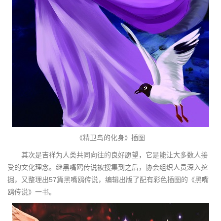
《精卫鸟的化身》插图
其次是吉祥为人类共同向往的良好愿望，它是能让大多数人接
受的文化理念。继黑嘴鸥传说被搜集到之后，协会组织人员深入挖
掘，又整理出57篇黑嘴鸥传说，编辑出版了配有彩色插图的《黑嘴
鸥传说》一书。