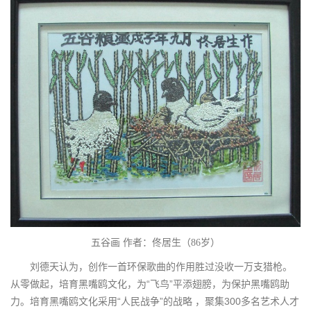
五谷画 作者：佟居生（86岁）
刘德天认为，创作一首环保歌曲的作用胜过没收一万支猎枪。
从零做起，培育黑嘴鸥文化，为“飞鸟”平添翅膀，为保护黑嘴鸥助
力。培育黑嘴鸥文化采用“人民战争”的战略 ，聚集300多名艺术人才