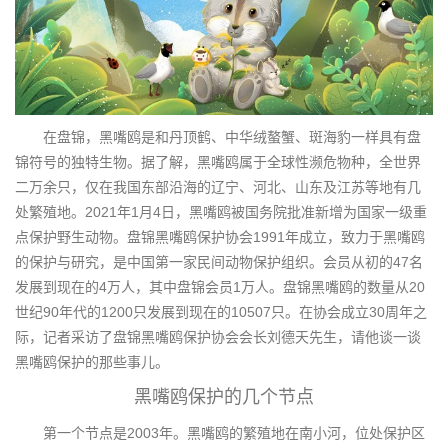
在盘锦，黑嘴鸥是和丹顶鹤、中华绒螯蟹、斑海豹一样具有盘
锦符号的独特生物。据了解，黑嘴鸥属于全球性濒危物种，全世界
二万余只，仅在我国东部沿海的辽宁、河北、山东及江苏等地有几
处繁殖地。2021年1月4日，黑嘴鸥被国务院批准新增为国家一级重
点保护野生动物。盘锦黑嘴鸥保护协会1991年成立，致力于黑嘴鸥
的保护与研究，是中国第一家民间动物保护组织。会员从初的47名
发展到现在的4万人，其中盘锦会员1万人。盘锦黑嘴鸥的数量从20
世纪90年代的1200只发展到现在的10507只。在协会成立30周年之
际，记者采访了盘锦黑嘴鸥保护协会会长刘德天先生，请他谈一谈
黑嘴鸥保护的那些事儿。
黑嘴鸥保护的几个节点
第一个节点是2003年。黑嘴鸥的繁殖地在南小河，位处保护区