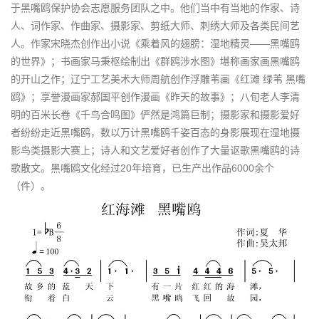
于黑嘴鸥保护协会志愿服务团队之中。他们当中有当地的作家、诗
人、词作家、作曲家、摄影家、剪纸大师、刺绣大师及各类民间艺
人。作家宋晓杰创作出小说《乘着风的翅膀：湿地精灵——黑嘴鸥
的世界》；书画家马秉枢绘制出《群鸥涉水图》堪称画家画黑嘴鸥
的开山之作；辽宁工艺美术大师周航创作浮雕苇画《红滩 绿苇 黑嘴
鸥》；享誉漫画家郝国平创作漫画《昨天的故事》；八旬老人李清
明的百米长卷《千鸟合鸣图》俨然是鸿篇巨制；摄影家和摄影爱好
者纷纷走近黑嘴鸥，数以万计黑嘴鸥千姿百态的身影展现在湿地摄
影鸟类摄影大赛上；诗人和文艺爱好者创作了大量讴歌黑嘴鸥的诗
歌散文。黑嘴鸥文化经过20年培育，已生产出作品6000余个
（件）。