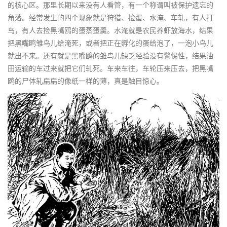
的核心区。那里长期以来没有人看管，有一个称谓叫被保护遗忘的
角落。经常发生的四个现象就是狩猎、捡蛋、水淹、车轧，有人打
鸟，有人去捡黑嘴鸥的蛋蒸蛋羹。水淹就是农民养虾放海水，结果
把黑嘴鸥雏鸟儿给淹死，或者把正在孵化的蛋给泡了，一泡小鸟儿
就出不来。还有就是黑嘴鸥的雏鸟儿缺乏经验没有警惕性，结果油
田运输的车过来就把它们轧死。车来车往，车轮压来压去，把黑嘴
鸥的尸体轧扁扁的像纸一样的薄，真是触目惊心。