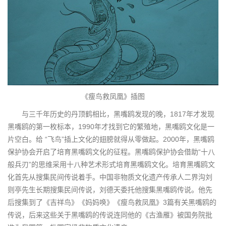
《瘦鸟救凤凰》插图
与三千年历史的丹顶鹤相比，黑嘴鸥发现的晚，1817年才发现
黑嘴鸥的第一枚标本，1990年才找到它的繁殖地，黑嘴鸥文化是一
片空白。给 “飞鸟”插上文化的翅膀就得从零做起。2000年，黑嘴鸥
保护协会开启了培育黑嘴鸥文化的征程。黑嘴鸥保护协会借助“十八
般兵刃”的思维采用十八种艺术形式培育黑嘴鸥文化。培育黑嘴鸥文
化首先从搜集民间传说着手。中国非物质文化遗产传承人二界沟刘
则亭先生长期搜集民间传说，刘德天委托他搜集黑嘴鸥传说。他先
后搜集到了《吉祥鸟》《妈妈唤》《瘦鸟救凤凰》3篇有关黑嘴鸥的
传说，后来这些关于黑嘴鸥的传说连同他的《古渔雁》被国务院批