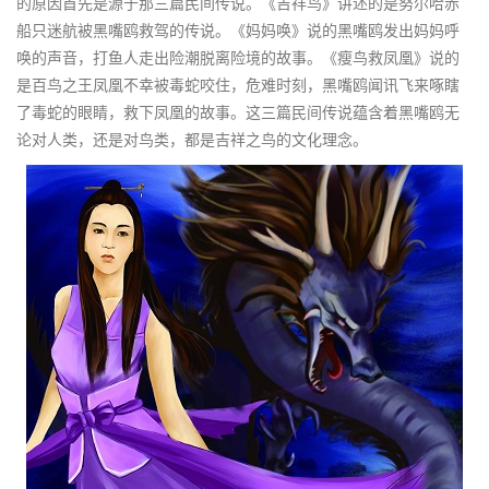
的原因首先是源于那三篇民间传说。《吉祥鸟》讲述的是努尔哈赤
船只迷航被黑嘴鸥救驾的传说。《妈妈唤》说的黑嘴鸥发出妈妈呼
唤的声音，打鱼人走出险潮脱离险境的故事。《瘦鸟救凤凰》说的
是百鸟之王凤凰不幸被毒蛇咬住，危难时刻，黑嘴鸥闻讯飞来啄瞎
了毒蛇的眼睛，救下凤凰的故事。这三篇民间传说蕴含着黑嘴鸥无
论对人类，还是对鸟类，都是吉祥之鸟的文化理念。