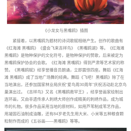
《小龙女与黑嘴鸥》插图
紧接着，以黑嘴鸥为题材的诗词歌赋相继产生。创作的歌曲有
《红海滩 黑嘴鸥》《盛会飞来吉祥鸟》《黑嘴鸥湖》等。《红海滩
黑嘴鸥》是物种保护的文化符号，是物种保护的赞歌，后来被定为
黑嘴鸥保护协会的会歌。《红海滩 黑嘴鸥》得到严肃等艺术家的称
赞。《黑嘴鸥赋》经享誉播音员朗诵，立即震惊四座。舞蹈《红海
滩 黑嘴鸥》成了当地广场舞的经典。舞蹈《飞吧！黑嘴鸥》除了在
当地演出，还参加国家林业局庆祝“爱鸟周30周年”庆祝活动赴北京鸟
巢演出过。《吉祥鸟》又名《黑嘴鸥救罕王》，经享誉画家绘制出
连环画，又由非遗传承人刺绣大师创作成精美的刺绣作品，成为城
市的礼物。很多作品采用当地的原材料，如用芦苇制成苇艺作品，
用凝固石油制成油雕，还有84岁老先生用大米、小米等五种粮食颗
粒制作而成的《五谷画——黑嘴鸥》等等。