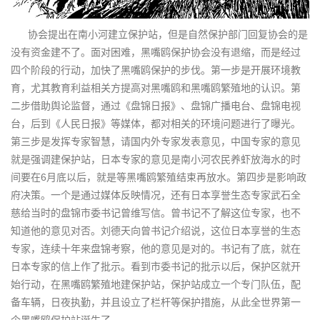
协会提出在南小河建立保护站，但是自然保护部门回复协会的是
没有资金建不了。面对困难，黑嘴鸥保护协会没有退缩，而是经过
四个阶段的行动，加快了黑嘴鸥保护的步伐。第一步是开展环境教
育，尤其教育利益相关方提高对黑嘴鸥和黑嘴鸥繁殖地的认识。第
二步借助舆论监督，通过《盘锦日报》、盘锦广播电台、盘锦电视
台，后到《人民日报》等媒体，都对相关的环境问题进行了曝光。
第三步是发挥专家智慧，请国内外专家发表意见，中国专家的意见
就是强调建保护站，日本专家的意见是南小河农民养虾放海水的时
间要在6月底以后，就是等黑嘴鸥繁殖结束再放水。第四步是影响政
府决策。一个是通过媒体反映情况，还有日本享誉生态专家武石全
慈给当时的盘锦市委书记曾维写信。曾书记不了解这位专家，也不
知道他的意见对否。刘德天向曾书记介绍说，这位日本享誉的生态
专家，连续十年来盘锦考察，他的意见是对的。书记有了底，就在
日本专家的信上作了批示。看到市委书记的批示以后，保护区就开
始行动，在黑嘴鸥繁殖地建保护站，保护站成立一个专门队伍，配
备车辆，日夜执勤，并且设立了栏杆等保护措施，从此全世界第一