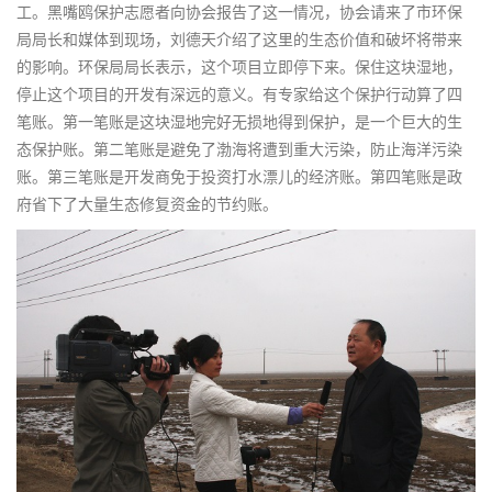
工。黑嘴鸥保护志愿者向协会报告了这一情况，协会请来了市环保
局局长和媒体到现场，刘德天介绍了这里的生态价值和破坏将带来
的影响。环保局局长表示，这个项目立即停下来。保住这块湿地，
停止这个项目的开发有深远的意义。有专家给这个保护行动算了四
笔账。第一笔账是这块湿地完好无损地得到保护，是一个巨大的生
态保护账。第二笔账是避免了渤海将遭到重大污染，防止海洋污染
账。第三笔账是开发商免于投资打水漂儿的经济账。第四笔账是政
府省下了大量生态修复资金的节约账。