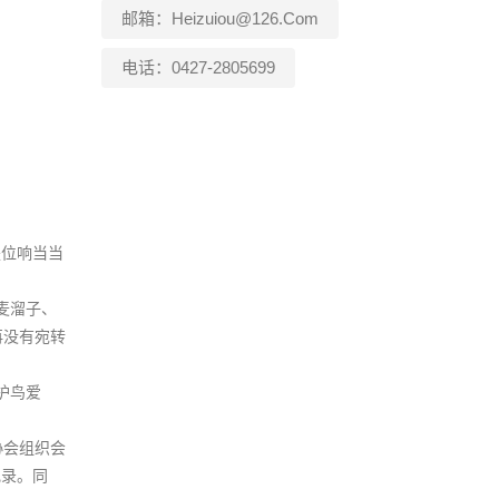
邮箱：heizuiou@126.com
电话：0427-2805699
是位响当当
麦溜子、
再没有宛转
护鸟爱
协会组织会
纪录。同