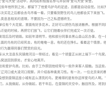
爱鸟大使”活动中，高向起积极报名参与并获得“爱鸟大使”荣誉。
，这些年他所到之处，都留下了他爱鸟护鸟的足迹，且都是自动自觉。比如
每次买花之后都会去鸟市看一看，只要看到野生的鸟儿他都会买下来放飞
人类息息相关的道理，不要因为一己之私遗憾终生。
位有个大花窖，里面有好多花木，正好可以把伤鸟放进散养。根据不同
鸟迁徙的时候，再把它们放飞，让它们随着伙伴们完成又一次迁徙。
现后及时销毁。如前年清明节，他和部分同事去黑山县山区办事，在一
上面的鸟有的已经死去，有的奄奄一息，有的还在挣扎。看着这个情景，
的行为赢得同事们赞赏的目光。
从大洼县东风镇南河沿一带经过，看见一个顽童正从树上端下一个鸟窝
鸟窝送回到原处，才安心地离开。
和爱护鸟类。比如，由于工作原因他经常与一些外来客人接触。当这些
了辽河口或大凌河口观察，并介绍各种禽类习性。有一次，一位北京来的
没想到盘锦这座小城有这么漂亮的鸟，更难得的是有你这样爱鸟的人啊。”
，从我做起，从你做起，若干年后，在盘锦的天空中，触目所及，将到