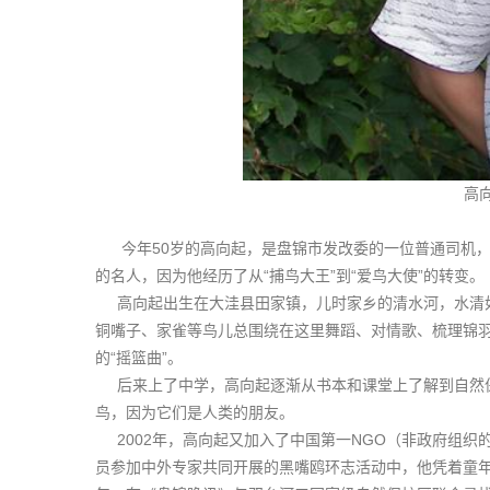
高
今年50岁的高向起，是盘锦市发改委的一位普通司机，
的名人，因为他经历了从“捕鸟大王”到“爱鸟大使”的转变
高向起出生在大洼县田家镇，儿时家乡的清水河，水清如
铜嘴子、家雀等鸟儿总围绕在这里舞蹈、对情歌、梳理锦
的“摇篮曲”。
后来上了中学，高向起逐渐从书本和课堂上了解到自然保
鸟，因为它们是人类的朋友。
2002年，高向起又加入了中国第一NGO（非政府组织
员参加中外专家共同开展的黑嘴鸥环志活动中，他凭着童年