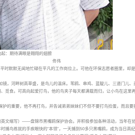
向起：期待满眼是翱翔的翅膀
佟伟
平时默默无闻地忙碌在平凡的工作岗位上。可他在环保志愿者圈里，却
。
镜，河畔树高草盛，是鸟儿的温床。苇鸥、串鸡、蓝靛儿、三道门儿、
羽、觅食。可高向起爱打鸟，他的鸟夹子每天都满载而归，让小鸟在这里
护的重要，他不再打鸟，并告诫弟弟妹妹们不但不要打鸟捡蛋，而且要
的英文缩写）——盘锦市黑嘴鸥保护协会。并积极参加各种活动，当年在
时捕鸟练就的手疾眼快的“本领”，一天捕到50多只黑嘴鸥，成为当日高