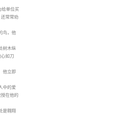
为给单位买
。还常常劝
的鸟，他
处树木纵
他心如刀
，他立即
人中的爱
教授在他的
处是翱翔