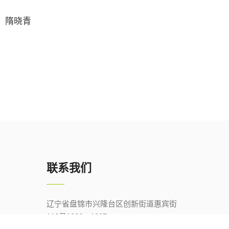
、隋晓青
联系我们
辽宁省盘锦市兴隆台区创新街道惠宾街
116号1206、1207