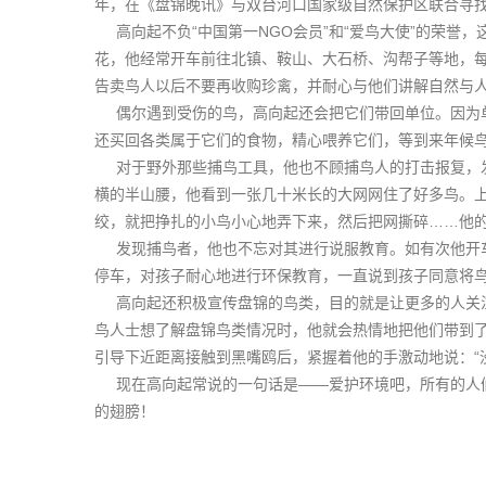
年，在《盘锦晚讯》与双台河口国家级自然保护区联合寻找“
高向起不负“中国第一NGO会员”和“爱鸟大使”的荣誉
花，他经常开车前往北镇、鞍山、大石桥、沟帮子等地，
告卖鸟人以后不要再收购珍禽，并耐心与他们讲解自然与
偶尔遇到受伤的鸟，高向起还会把它们带回单位。因为单
还买回各类属于它们的食物，精心喂养它们，等到来年候
对于野外那些捕鸟工具，他也不顾捕鸟人的打击报复，发
横的半山腰，他看到一张几十米长的大网网住了好多鸟。
绞，就把挣扎的小鸟小心地弄下来，然后把网撕碎……他
发现捕鸟者，他也不忘对其进行说服教育。如有次他开车
停车，对孩子耐心地进行环保教育，一直说到孩子同意将
高向起还积极宣传盘锦的鸟类，目的就是让更多的人关注
鸟人士想了解盘锦鸟类情况时，他就会热情地把他们带到
引导下近距离接触到黑嘴鸥后，紧握着他的手激动地说：“
现在高向起常说的一句话是——爱护环境吧，所有的人们
的翅膀！