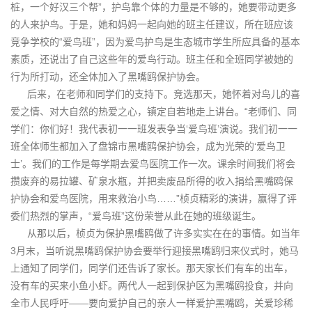
桩，一个好汉三个帮”，护鸟靠个体的力量是不够的，她要带动更多
的人来护鸟。于是，她和妈妈一起向她的班主任建议，所在班应该
竞争学校的“爱鸟班”，因为爱鸟护鸟是生态城市学生所应具备的基本
素质，还说出了自己这些年的爱鸟行动。班主任和全班同学被她的
行为所打动，还全体加入了黑嘴鸥保护协会。
后来，在老师和同学们的支持下。竞选那天，她怀着对鸟儿的喜
爱之情、对大自然的热爱之心，镇定自若地走上讲台。“老师们、同
学们：你们好！我代表初一一班发表争当‘爱鸟班’演说。我们初一一
班全体师生都加入了盘锦市黑嘴鸥保护协会，成为光荣的‘爱鸟卫
士’。我们的工作是每学期去爱鸟医院工作一次。课余时间我们将会
攒废弃的易拉罐、矿泉水瓶，并把卖废品所得的收入捐给黑嘴鸥保
护协会和爱鸟医院，用来救治小鸟……”桢贞精彩的演讲，赢得了评
委们热烈的掌声，“爱鸟班”这份荣誉从此在她的班级诞生。
从那以后，桢贞为保护黑嘴鸥做了许多实实在在的事情。如当年
3月末，当听说黑嘴鸥保护协会要举行迎接黑嘴鸥归来仪式时，她马
上通知了同学们，同学们还告诉了家长。那天家长们有车的出车，
没有车的买来小鱼小虾。两代人一起到保护区为黑嘴鸥投食，并向
全市人民呼吁——要向爱护自己的亲人一样爱护黑嘴鸥，关爱珍稀