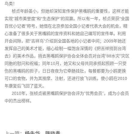
鸟类！
桢贞年龄虽小，但她却深知宣传保护黑嘴鸥的重要性，这样才能
实现“城市美誉度”和“生态保护”的双赢。所以有一年，桢贞荣获“全国
百优小记者”称号，她借在北京参加全国小记者代表大会的机会，精
心准备了很多关于黑嘴鸥的宣传资料和她自己编写的宣传单。利用
开会间隙，把“吉祥鸟”介绍到全国各地的小记者中间；2009年她还
发挥自己的美术才能，细心绘制一幅饱含深情的《把吉祥捎到台湾
去》的美术作品，捎去黑嘴鸥保护协会全体会员对台湾“88水灾”灾区
同胞的慰问和祝福；同年10月，她又和父母共同承担起照顾一只受
伤的黑嘴鸥的担子，日日夜夜为它牵肠挂肚，每餐都要为小鸥更换
可口的食物，并为其按摩、注射，还进行放飞训练。使小鸥在2010
年康复后飞回了蓝天。
2010年，张桢贞被黑嘴鸥保护协会评为“优秀会员”，成为小会员
中的杰出榜样。
上一篇：
杨先华、隋晓青