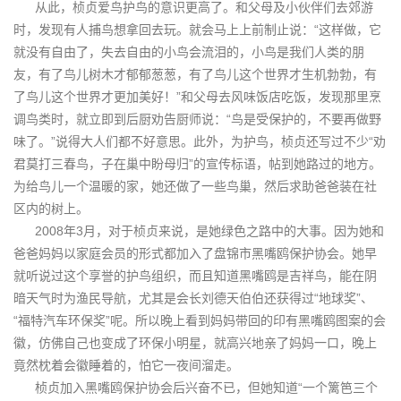
从此，桢贞爱鸟护鸟的意识更高了。和父母及小伙伴们去郊游
时，发现有人捕鸟想拿回去玩。就会马上上前制止说：“这样做，它
就没有自由了，失去自由的小鸟会流泪的，小鸟是我们人类的朋
友，有了鸟儿树木才郁郁葱葱，有了鸟儿这个世界才生机勃勃，有
了鸟儿这个世界才更加美好！”和父母去风味饭店吃饭，发现那里烹
调鸟类时，就立即到后厨劝告厨师说：“鸟是受保护的，不要再做野
味了。”说得大人们都不好意思。此外，为护鸟，桢贞还写过不少“劝
君莫打三春鸟，子在巢中盼母归”的宣传标语，帖到她路过的地方。
为给鸟儿一个温暖的家，她还做了一些鸟巢，然后求助爸爸装在社
区内的树上。
2008年3月，对于桢贞来说，是她绿色之路中的大事。因为她和
爸爸妈妈以家庭会员的形式都加入了盘锦市黑嘴鸥保护协会。她早
就听说过这个享誉的护鸟组织，而且知道黑嘴鸥是吉祥鸟，能在阴
暗天气时为渔民导航，尤其是会长刘德天伯伯还获得过“地球奖”、
“福特汽车环保奖”呢。所以晚上看到妈妈带回的印有黑嘴鸥图案的会
徽，仿佛自己也变成了环保小明星，就高兴地亲了妈妈一口，晚上
竟然枕着会徽睡着的，怕它一夜间溜走。
桢贞加入黑嘴鸥保护协会后兴奋不已，但她知道“一个篱笆三个