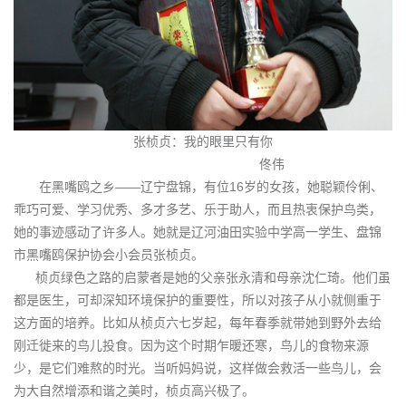
张桢贞：我的眼里只有你
佟伟
在黑嘴鸥之乡——辽宁盘锦，有位16岁的女孩，她聪颖伶俐、
乖巧可爱、学习优秀、多才多艺、乐于助人，而且热衷保护鸟类，
她的事迹感动了许多人。她就是辽河油田实验中学高一学生、盘锦
市黑嘴鸥保护协会小会员张桢贞。
桢贞绿色之路的启蒙者是她的父亲张永清和母亲沈仁琦。他们虽
都是医生，可却深知环境保护的重要性，所以对孩子从小就侧重于
这方面的培养。比如从桢贞六七岁起，每年春季就带她到野外去给
刚迁徙来的鸟儿投食。因为这个时期乍暖还寒，鸟儿的食物来源
少，是它们难熬的时光。当听妈妈说，这样做会救活一些鸟儿，会
为大自然增添和谐之美时，桢贞高兴极了。