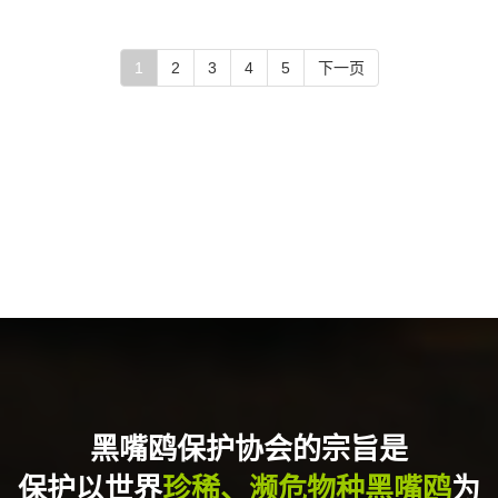
1
2
3
4
5
下一页
黑嘴鸥保护协会的宗旨是
保护以世界
珍稀、濒危物种黑嘴鸥
为