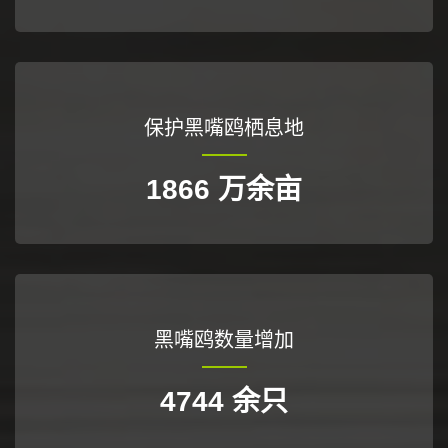
保护黑嘴鸥栖息地
2274
万余亩
黑嘴鸥数量增加
5811
余只